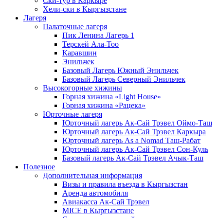
Ски-тур в Каркыре
Хели-ски в Кыргызстане
Лагеря
Палаточные лагеря
Пик Ленина Лагерь 1
Терскей Ала-Тоо
Каравшин
Энильчек
Базовый Лагерь Южный Энильчек
Базовый Лагерь Северный Энильчек
Высокогорные хижины
Горная хижина «Light House»
Горная хижина «Рацека»
Юрточные лагеря
Юрточный лагерь Ак-Сай Трэвел Оймо-Таш
Юрточный лагерь Ак-Сай Трэвел Каркыра
Юрточный лагерь As a Nomad Таш-Рабат
Юрточный лагерь Ак-Сай Трэвел Сон-Куль
Базовый лагерь Ак-Сай Трэвел Ачык-Таш
Полезное
Дополнительная информация
Визы и правила въезда в Кыргызстан
Аренда автомобиля
Авиакасса Ак-Сай Трэвел
MICE в Кыргызстане