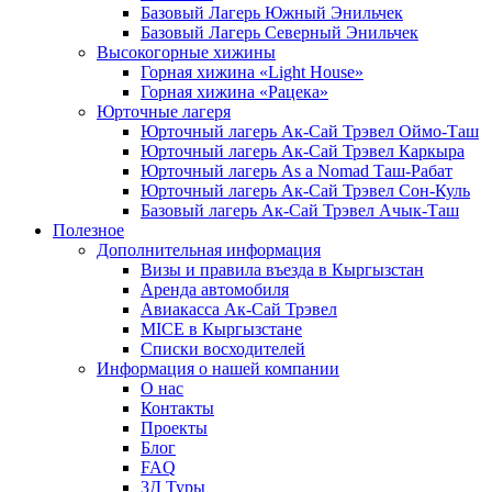
Базовый Лагерь Южный Энильчек
Базовый Лагерь Северный Энильчек
Высокогорные хижины
Горная хижина «Light House»
Горная хижина «Рацека»
Юрточные лагеря
Юрточный лагерь Ак-Сай Трэвел Оймо-Таш
Юрточный лагерь Ак-Сай Трэвел Каркыра
Юрточный лагерь As a Nomad Таш-Рабат
Юрточный лагерь Ак-Сай Трэвел Сон-Куль
Базовый лагерь Ак-Сай Трэвел Ачык-Таш
Полезное
Дополнительная информация
Визы и правила въезда в Кыргызстан
Аренда автомобиля
Авиакасса Ак-Сай Трэвел
MICE в Кыргызстане
Списки восходителей
Информация о нашей компании
О нас
Контакты
Проекты
Блог
FAQ
3Д Туры