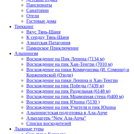
Пансионаты
Санатории
Отели
Гостевые дома
Треккинг
Вкус Тянь-Шаня
К сердцу Тянь-Шаня
Азиатская Патагония
Памирское Приключение
Альпинизм
Восхождение на Пик Ленина (7134 м)
Восхождение на пик Хан-Тенгри (7010 м)
Восхождение на пики Коммунизма (И. Сомони) и
Корженевской (Озоди)
Восхождение на пики Ленина и Хан-Тенгри
Восхождение на пик Победы (7439 м)
Восхождение на пик Раздельная (6148 м)
Восхождение на пик Мраморная стена (6400 м)
Восхождение на пик Юхина (5130 )
Восхождение на пик Учителя и пик Юхина
Альпинистская подготовка в Ала-Арче
Альплагерь “New Ала-Арча”
Списки восходителей
Лыжные туры