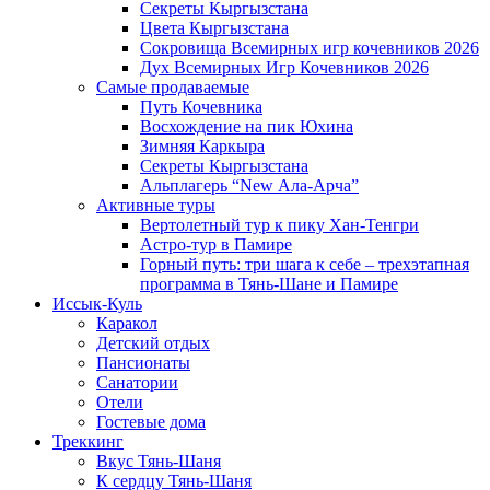
Секреты Кыргызстана
Цвета Кыргызстана
Сокровища Всемирных игр кочевников 2026
Дух Всемирных Игр Кочевников 2026
Самые продаваемые
Путь Кочевника
Восхождение на пик Юхина
Зимняя Каркыра
Секреты Кыргызстана
Альплагерь “New Ала-Арча”
Активные туры
Вертолетный тур к пику Хан-Тенгри
Астро-тур в Памире
Горный путь: три шага к себе – трехэтапная
программа в Тянь-Шане и Памире
Иссык-Куль
Каракол
Детский отдых
Пансионаты
Санатории
Отели
Гостевые дома
Треккинг
Вкус Тянь-Шаня
К сердцу Тянь-Шаня