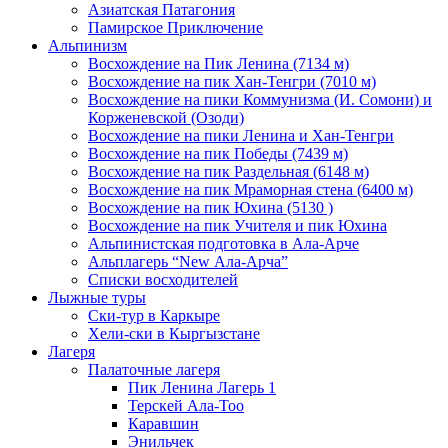
Азиатская Патагония
Памирское Приключение
Альпинизм
Восхождение на Пик Ленина (7134 м)
Восхождение на пик Хан-Тенгри (7010 м)
Восхождение на пики Коммунизма (И. Сомони) и
Корженевской (Озоди)
Восхождение на пики Ленина и Хан-Тенгри
Восхождение на пик Победы (7439 м)
Восхождение на пик Раздельная (6148 м)
Восхождение на пик Мраморная стена (6400 м)
Восхождение на пик Юхина (5130 )
Восхождение на пик Учителя и пик Юхина
Альпинистская подготовка в Ала-Арче
Альплагерь “New Ала-Арча”
Списки восходителей
Лыжные туры
Ски-тур в Каркыре
Хели-ски в Кыргызстане
Лагеря
Палаточные лагеря
Пик Ленина Лагерь 1
Терскей Ала-Тоо
Каравшин
Энильчек