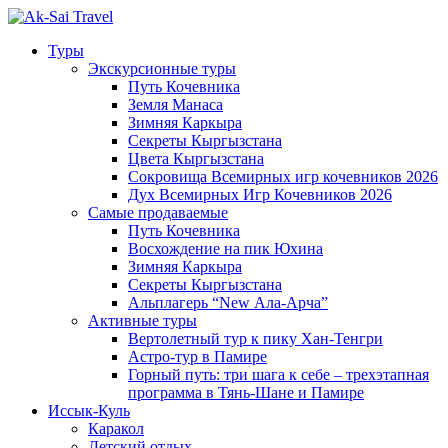
Туры
Экскурсионные туры
Путь Кочевника
Земля Манаса
Зимняя Каркыра
Секреты Кыргызстана
Цвета Кыргызстана
Сокровища Всемирных игр кочевников 2026
Дух Всемирных Игр Кочевников 2026
Самые продаваемые
Путь Кочевника
Восхождение на пик Юхина
Зимняя Каркыра
Секреты Кыргызстана
Альплагерь “New Ала-Арча”
Активные туры
Вертолетный тур к пику Хан-Тенгри
Астро-тур в Памире
Горный путь: три шага к себе – трехэтапная
программа в Тянь-Шане и Памире
Иссык-Куль
Каракол
Детский отдых