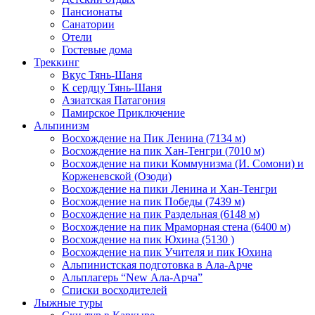
Пансионаты
Санатории
Отели
Гостевые дома
Треккинг
Вкус Тянь-Шаня
К сердцу Тянь-Шаня
Азиатская Патагония
Памирское Приключение
Альпинизм
Восхождение на Пик Ленина (7134 м)
Восхождение на пик Хан-Тенгри (7010 м)
Восхождение на пики Коммунизма (И. Сомони) и
Корженевской (Озоди)
Восхождение на пики Ленина и Хан-Тенгри
Восхождение на пик Победы (7439 м)
Восхождение на пик Раздельная (6148 м)
Восхождение на пик Мраморная стена (6400 м)
Восхождение на пик Юхина (5130 )
Восхождение на пик Учителя и пик Юхина
Альпинистская подготовка в Ала-Арче
Альплагерь “New Ала-Арча”
Списки восходителей
Лыжные туры