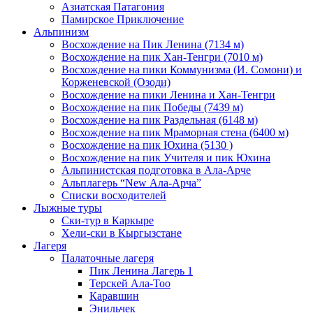
Азиатская Патагония
Памирское Приключение
Альпинизм
Восхождение на Пик Ленина (7134 м)
Восхождение на пик Хан-Тенгри (7010 м)
Восхождение на пики Коммунизма (И. Сомони) и
Корженевской (Озоди)
Восхождение на пики Ленина и Хан-Тенгри
Восхождение на пик Победы (7439 м)
Восхождение на пик Раздельная (6148 м)
Восхождение на пик Мраморная стена (6400 м)
Восхождение на пик Юхина (5130 )
Восхождение на пик Учителя и пик Юхина
Альпинистская подготовка в Ала-Арче
Альплагерь “New Ала-Арча”
Списки восходителей
Лыжные туры
Ски-тур в Каркыре
Хели-ски в Кыргызстане
Лагеря
Палаточные лагеря
Пик Ленина Лагерь 1
Терскей Ала-Тоо
Каравшин
Энильчек