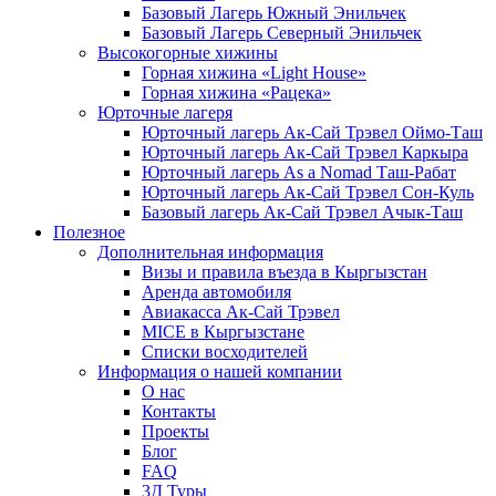
Базовый Лагерь Южный Энильчек
Базовый Лагерь Северный Энильчек
Высокогорные хижины
Горная хижина «Light House»
Горная хижина «Рацека»
Юрточные лагеря
Юрточный лагерь Ак-Сай Трэвел Оймо-Таш
Юрточный лагерь Ак-Сай Трэвел Каркыра
Юрточный лагерь As a Nomad Таш-Рабат
Юрточный лагерь Ак-Сай Трэвел Сон-Куль
Базовый лагерь Ак-Сай Трэвел Ачык-Таш
Полезное
Дополнительная информация
Визы и правила въезда в Кыргызстан
Аренда автомобиля
Авиакасса Ак-Сай Трэвел
MICE в Кыргызстане
Списки восходителей
Информация о нашей компании
О нас
Контакты
Проекты
Блог
FAQ
3Д Туры