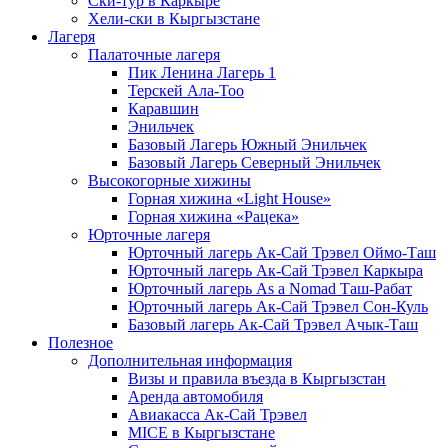
Ски-тур в Каркыре
Хели-ски в Кыргызстане
Лагеря
Палаточные лагеря
Пик Ленина Лагерь 1
Терскей Ала-Тоо
Каравшин
Энильчек
Базовый Лагерь Южный Энильчек
Базовый Лагерь Северный Энильчек
Высокогорные хижины
Горная хижина «Light House»
Горная хижина «Рацека»
Юрточные лагеря
Юрточный лагерь Ак-Сай Трэвел Оймо-Таш
Юрточный лагерь Ак-Сай Трэвел Каркыра
Юрточный лагерь As a Nomad Таш-Рабат
Юрточный лагерь Ак-Сай Трэвел Сон-Куль
Базовый лагерь Ак-Сай Трэвел Ачык-Таш
Полезное
Дополнительная информация
Визы и правила въезда в Кыргызстан
Аренда автомобиля
Авиакасса Ак-Сай Трэвел
MICE в Кыргызстане