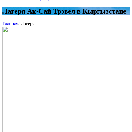
Лагеря Ак-Сай Трэвел в Кыргызстане
Главная
/
Лагеря