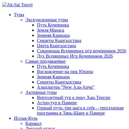
Туры
Экскурсионные туры
Путь Кочевника
Земля Манаса
Зимняя Каркыра
Секреты Кыргызстана
Цвета Кыргызстана
Сокровища Всемирных игр кочевников 2026
Дух Всемирных Игр Кочевников 2026
Самые продаваемые
Путь Кочевника
Восхождение на пик Юхина
Зимняя Каркыра
Секреты Кыргызстана
Альплагерь “New Ала-Арча”
Активные туры
Вертолетный тур к пику Хан-Тенгри
Астро-тур в Памире
Горный путь: три шага к себе – трехэтапная
программа в Тянь-Шане и Памире
Иссык-Куль
Каракол
Детский отдых