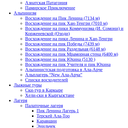
Азиатская Патагония
Памирское Приключение
Альпинизм
Восхождение на Пик Ленина (7134 м)
Восхождение на пик Хан-Тенгри (7010 м)
Восхождение на пики Коммунизма (И. Сомони) и
Корженевской (Озоди)
Восхождение на пики Ленина и Хан-Тенгри
Восхождение на пик Победы (7439 м)
Восхождение на пик Раздельная (6148 м)
Восхождение на пик Мраморная стена (6400 м)
Восхождение на пик Юхина (5130 )
Восхождение на пик Учителя и пик Юхина
Альпинистская подготовка в Ала-Арче
Альплагерь “New Ала-Арча”
Списки восходителей
Лыжные туры
Ски-тур в Каркыре
Хели-ски в Кыргызстане
Лагеря
Палаточные лагеря
Пик Ленина Лагерь 1
Терскей Ала-Тоо
Каравшин
Энильчек