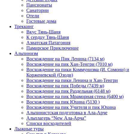
Пансионаты
Санатории
Отели
Гостевые дома
Треккинг
Вкус Тянь-Шаня
К сердцу Тянь-Шаня
Азиатская Патагония
Памирское Приключение
Альпинизм
Восхождение на Пик Ленина (7134 м)
Восхождение на пик Хан-Тенгри (7010 м)
Восхождение на пики Коммунизма (И. Сомони) и
Корженевской (Озоди)
Восхождение на пики Ленина и Хан-Тенгри
Восхождение на пик Победы (7439 м)
Восхождение на пик Раздельная (6148 м)
Восхождение на пик Мраморная стена (6400 м)
Восхождение на пик Юхина (5130 )
Восхождение на пик Учителя и пик Юхина
Альпинистская подготовка в Ала-Арче
Альплагерь “New Ала-Арча”
Списки восходителей
Лыжные туры