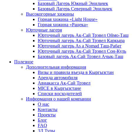
Базовый Лагерь Южный Энильчек
Базовый Лагерь Северный Энильчек
Высокогорные хижины
Горная хижина «Light House»
Горная хижина «Рацека»
Юрточные лагеря
Юрточный лагерь Ак-Сай Трэвел Оймо-Таш
Юрточный лагерь Ак-Сай Трэвел Каркыра
Юрточный лагерь As a Nomad Таш-Рабат
Юрточный лагерь Ак-Сай Трэвел Сон-Куль
Базовый лагерь Ак-Сай Трэвел Ачык-Таш
Полезное
Дополнительная информация
Визы и правила въезда в Кыргызстан
Аренда автомобиля
Авиакасса Ак-Сай Трэвел
MICE в Кыргызстане
Списки восходителей
Информация о нашей компании
О нас
Контакты
Проекты
Блог
FAQ
3Д Туры