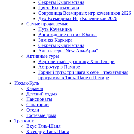
Секреты Кыргызстана
Цвета Кыргызстана
Сокровища Всемирных игр кочевников 2026
Дух Всемирных Игр Кочевников 2026
Самые продаваемые
Путь Кочевника
Восхождение на пик Юхина
Зимняя Каркыра
Секреты Кыргызстана
Альплагерь “New Ала-Арча”
Активные туры
Вертолетный тур к пику Хан-Тенгри
Астро-тур в Памире
Горный путь: три шага к себе – трехэтапная
программа в Тянь-Шане и Памире
Иссык-Куль
Каракол
Детский отдых
Пансионаты
Санатории
Отели
Гостевые дома
Треккинг
Вкус Тянь-Шаня
К сердцу Тянь-Шаня