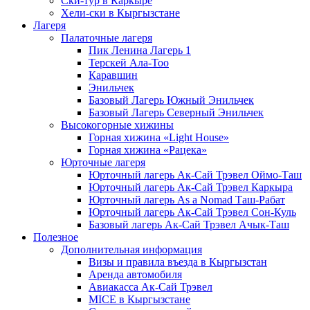
Ски-тур в Каркыре
Хели-ски в Кыргызстане
Лагеря
Палаточные лагеря
Пик Ленина Лагерь 1
Терскей Ала-Тоо
Каравшин
Энильчек
Базовый Лагерь Южный Энильчек
Базовый Лагерь Северный Энильчек
Высокогорные хижины
Горная хижина «Light House»
Горная хижина «Рацека»
Юрточные лагеря
Юрточный лагерь Ак-Сай Трэвел Оймо-Таш
Юрточный лагерь Ак-Сай Трэвел Каркыра
Юрточный лагерь As a Nomad Таш-Рабат
Юрточный лагерь Ак-Сай Трэвел Сон-Куль
Базовый лагерь Ак-Сай Трэвел Ачык-Таш
Полезное
Дополнительная информация
Визы и правила въезда в Кыргызстан
Аренда автомобиля
Авиакасса Ак-Сай Трэвел
MICE в Кыргызстане