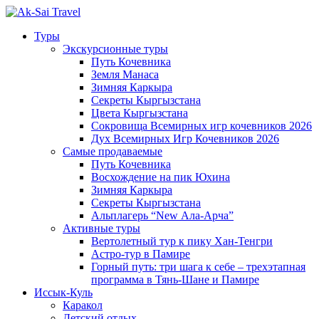
Туры
Экскурсионные туры
Путь Кочевника
Земля Манаса
Зимняя Каркыра
Секреты Кыргызстана
Цвета Кыргызстана
Сокровища Всемирных игр кочевников 2026
Дух Всемирных Игр Кочевников 2026
Самые продаваемые
Путь Кочевника
Восхождение на пик Юхина
Зимняя Каркыра
Секреты Кыргызстана
Альплагерь “New Ала-Арча”
Активные туры
Вертолетный тур к пику Хан-Тенгри
Астро-тур в Памире
Горный путь: три шага к себе – трехэтапная
программа в Тянь-Шане и Памире
Иссык-Куль
Каракол
Детский отдых