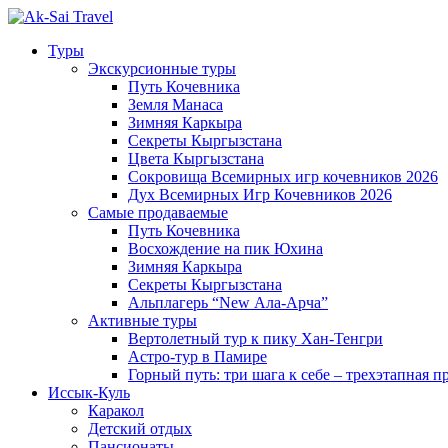
Туры
Экскурсионные туры
Путь Кочевника
Земля Манаса
Зимняя Каркыра
Секреты Кыргызстана
Цвета Кыргызстана
Сокровища Всемирных игр кочевников 2026
Дух Всемирных Игр Кочевников 2026
Самые продаваемые
Путь Кочевника
Восхождение на пик Юхина
Зимняя Каркыра
Секреты Кыргызстана
Альплагерь “New Ала-Арча”
Активные туры
Вертолетный тур к пику Хан-Тенгри
Астро-тур в Памире
Горный путь: три шага к себе – трехэтапная 
Иссык-Куль
Каракол
Детский отдых
Пансионаты