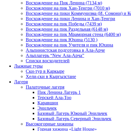
Восхождение на Пик Ленина (7134 м)
Восхождение на пик Хан-Тенгри (7010 м)
Восхождение на пики Коммунизма (И. Сомони) и К
Восхождение на пики Ленина и Хан-Тенгри
Восхождение на пик Победы (7439 м)
Восхождение на пик Раздельная (6148 м)
Восхождение на пик Мраморная стена (6400 м)
Восхождение на пик Юхина (5130 )
Восхождение на пик Учителя и пик Юхина
Альпинистская подготовка в Ала-Арче
Альплагерь “New Ала-Арча”
Списки восходителей
Лыжные туры
Ски-тур в Каркыре
Хели-ски в Кыргызстане
Лагеря
Палаточные лагеря
Пик Ленина Лагерь 1
Терскей Ала-Тоо
Каравшин
Энильчек
Базовый Лагерь Южный Энильчек
Базовый Лагерь Северный Энильчек
Высокогорные хижины
Горная хижина «Light House»