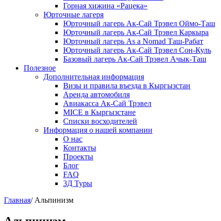
Горная хижина «Рацека»
Юрточные лагеря
Юрточный лагерь Ак-Сай Трэвел Оймо-Таш
Юрточный лагерь Ак-Сай Трэвел Каркыра
Юрточный лагерь As a Nomad Таш-Рабат
Юрточный лагерь Ак-Сай Трэвел Сон-Куль
Базовый лагерь Ак-Сай Трэвел Ачык-Таш
Полезное
Дополнительная информация
Визы и правила въезда в Кыргызстан
Аренда автомобиля
Авиакасса Ак-Сай Трэвел
MICE в Кыргызстане
Списки восходителей
Информация о нашей компании
О нас
Контакты
Проекты
Блог
FAQ
3Д Туры
Главная
/
Альпинизм
Альпинизм