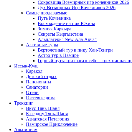
Сокровища Всемирных игр кочевников 2026
Дух Всемирных Игр Кочевников 2026
Самые продаваемые
Путь Кочевника
Восхождение на пик Юхина
Зимняя Каркыра
Секреты Кыргызстана
Альплагерь “New Ала-Арча”
Активные туры
Вертолетный тур к пику Хан-Тенгри
Астро-тур в Памире
Горный путь: три шага к себе – трехэтапная 
Иссык-Куль
Каракол
Детский отдых
Пансионаты
Санатории
Отели
Гостевые дома
Треккинг
Вкус Тянь-Шаня
К сердцу Тянь-Шаня
Азиатская Патагония
Памирское Приключение
Альпинизм