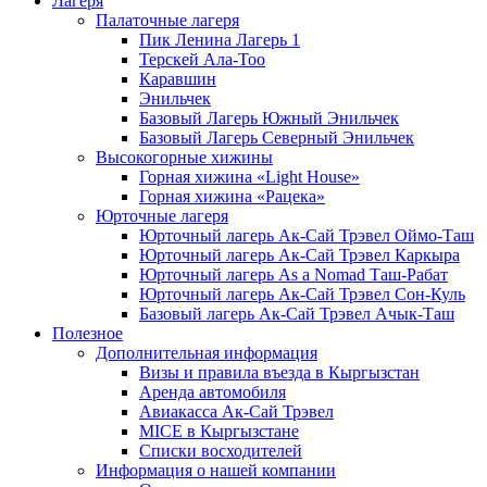
Лагеря
Палаточные лагеря
Пик Ленина Лагерь 1
Терскей Ала-Тоо
Каравшин
Энильчек
Базовый Лагерь Южный Энильчек
Базовый Лагерь Северный Энильчек
Высокогорные хижины
Горная хижина «Light House»
Горная хижина «Рацека»
Юрточные лагеря
Юрточный лагерь Ак-Сай Трэвел Оймо-Таш
Юрточный лагерь Ак-Сай Трэвел Каркыра
Юрточный лагерь As a Nomad Таш-Рабат
Юрточный лагерь Ак-Сай Трэвел Сон-Куль
Базовый лагерь Ак-Сай Трэвел Ачык-Таш
Полезное
Дополнительная информация
Визы и правила въезда в Кыргызстан
Аренда автомобиля
Авиакасса Ак-Сай Трэвел
MICE в Кыргызстане
Списки восходителей
Информация о нашей компании