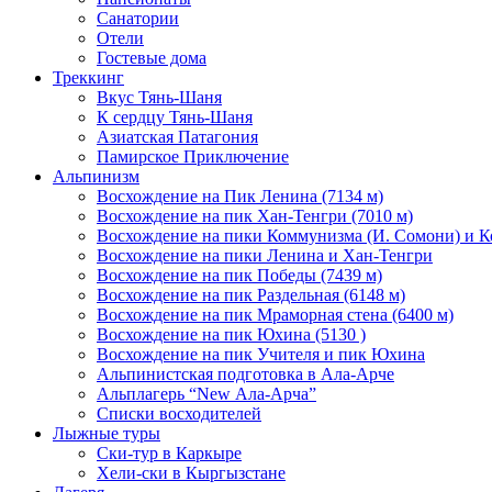
Санатории
Отели
Гостевые дома
Треккинг
Вкус Тянь-Шаня
К сердцу Тянь-Шаня
Азиатская Патагония
Памирское Приключение
Альпинизм
Восхождение на Пик Ленина (7134 м)
Восхождение на пик Хан-Тенгри (7010 м)
Восхождение на пики Коммунизма (И. Сомони) и К
Восхождение на пики Ленина и Хан-Тенгри
Восхождение на пик Победы (7439 м)
Восхождение на пик Раздельная (6148 м)
Восхождение на пик Мраморная стена (6400 м)
Восхождение на пик Юхина (5130 )
Восхождение на пик Учителя и пик Юхина
Альпинистская подготовка в Ала-Арче
Альплагерь “New Ала-Арча”
Списки восходителей
Лыжные туры
Ски-тур в Каркыре
Хели-ски в Кыргызстане