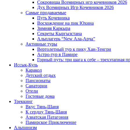
Сокровища Всемирных игр кочевников 2026
Дух Всемирных Игр Кочевников 2026
Самые продаваемые
Путь Кочевника
Восхождение на пик Юхина
Зимняя Каркыра
Секреты Кыргызстана
Альплагерь “New Ала-Арча”
Активные туры
Вертолетный тур к пику Хан-Тенгри
Астро-тур в Памире
Горный путь: три шага к себе – трехэтапная 
Иссык-Куль
Каракол
Детский отдых
Пансионаты
Санатории
Отели
Гостевые дома
Треккинг
Вкус Тянь-Шаня
К сердцу Тянь-Шаня
Азиатская Патагония
Памирское Приключение
Альпинизм