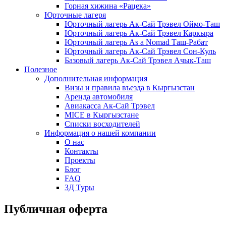
Горная хижина «Рацека»
Юрточные лагеря
Юрточный лагерь Ак-Сай Трэвел Оймо-Таш
Юрточный лагерь Ак-Сай Трэвел Каркыра
Юрточный лагерь As a Nomad Таш-Рабат
Юрточный лагерь Ак-Сай Трэвел Сон-Куль
Базовый лагерь Ак-Сай Трэвел Ачык-Таш
Полезное
Дополнительная информация
Визы и правила въезда в Кыргызстан
Аренда автомобиля
Авиакасса Ак-Сай Трэвел
MICE в Кыргызстане
Списки восходителей
Информация о нашей компании
О нас
Контакты
Проекты
Блог
FAQ
3Д Туры
Публичная оферта