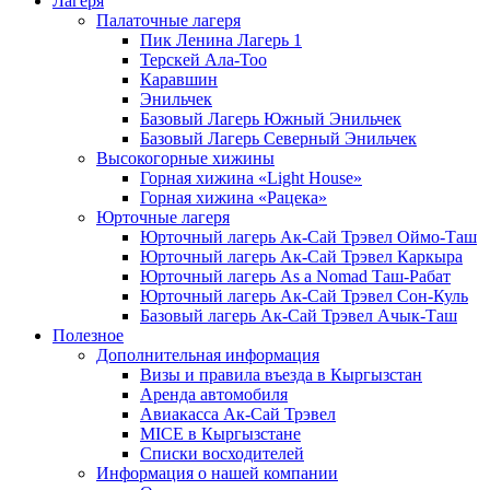
Лагеря
Палаточные лагеря
Пик Ленина Лагерь 1
Терскей Ала-Тоо
Каравшин
Энильчек
Базовый Лагерь Южный Энильчек
Базовый Лагерь Северный Энильчек
Высокогорные хижины
Горная хижина «Light House»
Горная хижина «Рацека»
Юрточные лагеря
Юрточный лагерь Ак-Сай Трэвел Оймо-Таш
Юрточный лагерь Ак-Сай Трэвел Каркыра
Юрточный лагерь As a Nomad Таш-Рабат
Юрточный лагерь Ак-Сай Трэвел Сон-Куль
Базовый лагерь Ак-Сай Трэвел Ачык-Таш
Полезное
Дополнительная информация
Визы и правила въезда в Кыргызстан
Аренда автомобиля
Авиакасса Ак-Сай Трэвел
MICE в Кыргызстане
Списки восходителей
Информация о нашей компании