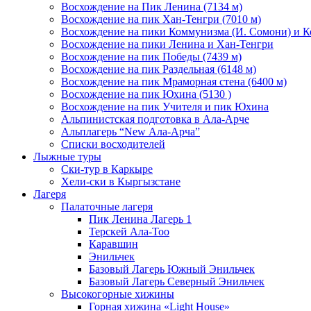
Восхождение на Пик Ленина (7134 м)
Восхождение на пик Хан-Тенгри (7010 м)
Восхождение на пики Коммунизма (И. Сомони) и К
Восхождение на пики Ленина и Хан-Тенгри
Восхождение на пик Победы (7439 м)
Восхождение на пик Раздельная (6148 м)
Восхождение на пик Мраморная стена (6400 м)
Восхождение на пик Юхина (5130 )
Восхождение на пик Учителя и пик Юхина
Альпинистская подготовка в Ала-Арче
Альплагерь “New Ала-Арча”
Списки восходителей
Лыжные туры
Ски-тур в Каркыре
Хели-ски в Кыргызстане
Лагеря
Палаточные лагеря
Пик Ленина Лагерь 1
Терскей Ала-Тоо
Каравшин
Энильчек
Базовый Лагерь Южный Энильчек
Базовый Лагерь Северный Энильчек
Высокогорные хижины
Горная хижина «Light House»