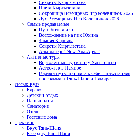
Секреты Кыргызстана
Цвета Кыргызстана
Сокровища Всемирных игр кочевников 2026
Дух Всемирных Игр Кочевников 2026
Самые продаваемые
Путь Кочевника
Восхождение на пик Юхина
Зимняя Каркыра
Секреты Кыргызстана
Альплагерь “New Ала-Арча”
Активные туры
Вертолетный тур к пику Хан-Тенгри
Астро-тур в Памире
Горный путь: три шага к себе – трехэтапная
программа в Тянь-Шане и Памире
Иссык-Куль
Каракол
Детский отдых
Пансионаты
Санатории
Отели
Гостевые дома
Треккинг
Вкус Тянь-Шаня
К сердцу Тянь-Шаня