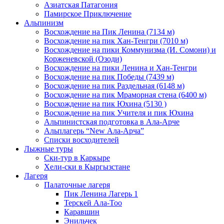
Азиатская Патагония
Памирское Приключение
Альпинизм
Восхождение на Пик Ленина (7134 м)
Восхождение на пик Хан-Тенгри (7010 м)
Восхождение на пики Коммунизма (И. Сомони) и
Корженевской (Озоди)
Восхождение на пики Ленина и Хан-Тенгри
Восхождение на пик Победы (7439 м)
Восхождение на пик Раздельная (6148 м)
Восхождение на пик Мраморная стена (6400 м)
Восхождение на пик Юхина (5130 )
Восхождение на пик Учителя и пик Юхина
Альпинистская подготовка в Ала-Арче
Альплагерь “New Ала-Арча”
Списки восходителей
Лыжные туры
Ски-тур в Каркыре
Хели-ски в Кыргызстане
Лагеря
Палаточные лагеря
Пик Ленина Лагерь 1
Терскей Ала-Тоо
Каравшин
Энильчек