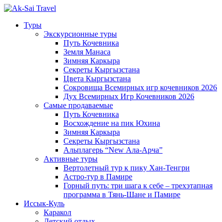
Туры
Экскурсионные туры
Путь Кочевника
Земля Манаса
Зимняя Каркыра
Секреты Кыргызстана
Цвета Кыргызстана
Сокровища Всемирных игр кочевников 2026
Дух Всемирных Игр Кочевников 2026
Самые продаваемые
Путь Кочевника
Восхождение на пик Юхина
Зимняя Каркыра
Секреты Кыргызстана
Альплагерь “New Ала-Арча”
Активные туры
Вертолетный тур к пику Хан-Тенгри
Астро-тур в Памире
Горный путь: три шага к себе – трехэтапная
программа в Тянь-Шане и Памире
Иссык-Куль
Каракол
Детский отдых