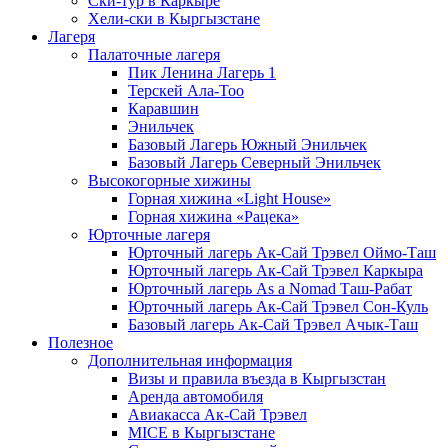
Ски-тур в Каркыре
Хели-ски в Кыргызстане
Лагеря
Палаточные лагеря
Пик Ленина Лагерь 1
Терскей Ала-Тоо
Каравшин
Энильчек
Базовый Лагерь Южный Энильчек
Базовый Лагерь Северный Энильчек
Высокогорные хижины
Горная хижина «Light House»
Горная хижина «Рацека»
Юрточные лагеря
Юрточный лагерь Ак-Сай Трэвел Оймо-Таш
Юрточный лагерь Ак-Сай Трэвел Каркыра
Юрточный лагерь As a Nomad Таш-Рабат
Юрточный лагерь Ак-Сай Трэвел Сон-Куль
Базовый лагерь Ак-Сай Трэвел Ачык-Таш
Полезное
Дополнительная информация
Визы и правила въезда в Кыргызстан
Аренда автомобиля
Авиакасса Ак-Сай Трэвел
MICE в Кыргызстане