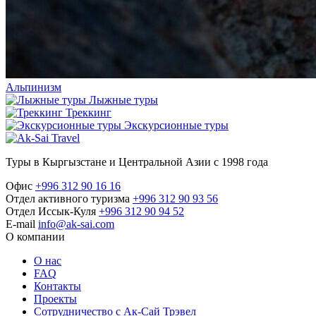
Альпинизм
Лыжные туры
Треккинг
Экскурсионные туры
Туры в Кыргызстане и Центральной Азии с 1998 года
Офис
+996 312 90 16 16
Отдел активного туризма
+996 312 90 93 56
Отдел Иссык-Куля
+996 312 90 94 52
E-mail
info@ak-sai.com
О компании
О нас
FAQ
Контакты
Проекты
Сотрудничество с Ак-Сай Трэвел