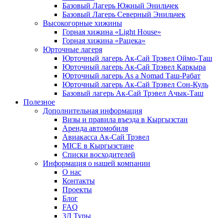
Базовый Лагерь Южный Энильчек
Базовый Лагерь Северный Энильчек
Высокогорные хижины
Горная хижина «Light House»
Горная хижина «Рацека»
Юрточные лагеря
Юрточный лагерь Ак-Сай Трэвел Оймо-Таш
Юрточный лагерь Ак-Сай Трэвел Каркыра
Юрточный лагерь As a Nomad Таш-Рабат
Юрточный лагерь Ак-Сай Трэвел Сон-Куль
Базовый лагерь Ак-Сай Трэвел Ачык-Таш
Полезное
Дополнительная информация
Визы и правила въезда в Кыргызстан
Аренда автомобиля
Авиакасса Ак-Сай Трэвел
MICE в Кыргызстане
Списки восходителей
Информация о нашей компании
О нас
Контакты
Проекты
Блог
FAQ
3Д Туры