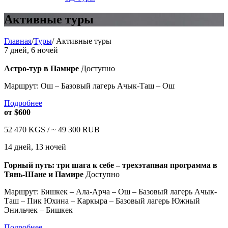
Активные туры
Главная
/
Туры
/
Активные туры
7 дней, 6 ночей
Астро-тур в Памире
Доступно
Маршрут: Ош – Базовый лагерь Ачык-Таш – Ош
Подробнее
от
$600
52 470
KGS /
~ 49 300
RUB
14 дней, 13 ночей
Горный путь: три шага к себе – трехэтапная программа в
Тянь-Шане и Памире
Доступно
Маршрут: Бишкек – Ала-Арча – Ош – Базовый лагерь Ачык-
Таш – Пик Юхина – Каркыра – Базовый лагерь Южный
Энильчек – Бишкек
Подробнее