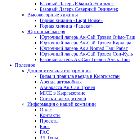
Базовый Лагерь Южный Энильчек
Базовый Лагерь Северный Энильчек
Высокогорные хижины
Горная хижина «Light House»
Горная хижина «Рацека»
Юрточные лагеря
Юрточный лагерь Ак-Сай Трэвел Оймо-Таш
Юрточный лагерь Ак-Сай Трэвел Каркыра
Юрточный лагерь As a Nomad Таш-Рабат
Юрточный лагерь Ак-Сай Трэвел Сон-Куль
Базовый лагерь Ак-Сай Трэвел Ачык-Таш
Полезное
Дополнительная информация
Визы и правила въезда в Кыргызстан
Аренда автомобиля
Авиакасса Ак-Сай Трэвел
MICE в Кыргызстане
Списки восходителей
Информация о нашей компании
О нас
Контакты
Проекты
Блог
FAQ
3Д Туры