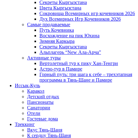
Секреты Кыргызстана
Цвета Кыргызстана
Сокровища Всемирных игр кочевников 2026
Дух Всемирных Игр Кочевников 2026
Самые продаваемые
Путь Кочевника
Восхождение на пик Юхина
Зимняя Каркыра
Секреты Кыргызстана
Альплагерь “New Ала-Арча”
Активные туры
Вертолетный тур к пику Хан-Тенгри
Астро-тур в Памире
Горный путь: три шага к себе – трехэтапная
программа в Тянь-Шане и Памире
Иссык-Куль
Каракол
Детский отдых
Пансионаты
Санатории
Отели
Гостевые дома
Треккинг
Вкус Тянь-Шаня
К сердцу Тянь-Шаня