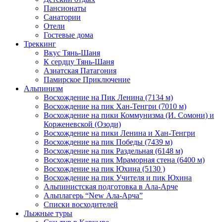
Пансионаты
Санатории
Отели
Гостевые дома
Треккинг
Вкус Тянь-Шаня
К сердцу Тянь-Шаня
Азиатская Патагония
Памирское Приключение
Альпинизм
Восхождение на Пик Ленина (7134 м)
Восхождение на пик Хан-Тенгри (7010 м)
Восхождение на пики Коммунизма (И. Сомони) и
Корженевской (Озоди)
Восхождение на пики Ленина и Хан-Тенгри
Восхождение на пик Победы (7439 м)
Восхождение на пик Раздельная (6148 м)
Восхождение на пик Мраморная стена (6400 м)
Восхождение на пик Юхина (5130 )
Восхождение на пик Учителя и пик Юхина
Альпинистская подготовка в Ала-Арче
Альплагерь “New Ала-Арча”
Списки восходителей
Лыжные туры