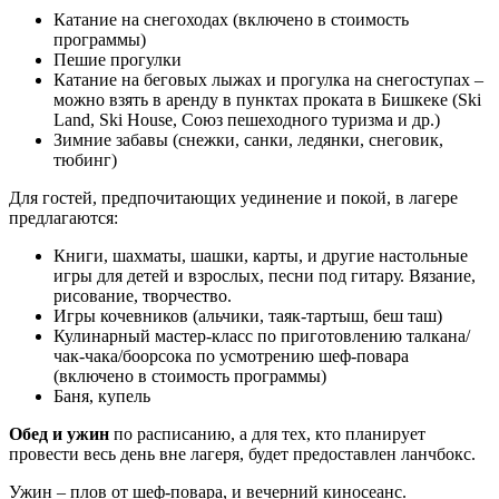
Катание на снегоходах (включено в стоимость
программы)
Пешие прогулки
Катание на беговых лыжах и прогулка на снегоступах –
можно взять в аренду в пунктах проката в Бишкеке (Ski
Land, Ski House, Союз пешеходного туризма и др.)
Зимние забавы (снежки, санки, ледянки, снеговик,
тюбинг)
Для гостей, предпочитающих уединение и покой, в лагере
предлагаются:
Книги, шахматы, шашки, карты, и другие настольные
игры для детей и взрослых, песни под гитару. Вязание,
рисование, творчество.
Игры кочевников (альчики, таяк-тартыш, беш таш)
Кулинарный мастер-класс по приготовлению талкана/
чак-чака/боорсока по усмотрению шеф-повара
(включено в стоимость программы)
Баня, купель
Обед и ужин
по расписанию, а для тех, кто планирует
провести весь день вне лагеря, будет предоставлен ланчбокс.
Ужин – плов от шеф-повара, и вечерний киносеанс.