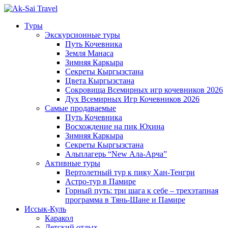
Туры
Экскурсионные туры
Путь Кочевника
Земля Манаса
Зимняя Каркыра
Секреты Кыргызстана
Цвета Кыргызстана
Сокровища Всемирных игр кочевников 2026
Дух Всемирных Игр Кочевников 2026
Самые продаваемые
Путь Кочевника
Восхождение на пик Юхина
Зимняя Каркыра
Секреты Кыргызстана
Альплагерь “New Ала-Арча”
Активные туры
Вертолетный тур к пику Хан-Тенгри
Астро-тур в Памире
Горный путь: три шага к себе – трехэтапная
программа в Тянь-Шане и Памире
Иссык-Куль
Каракол
Детский отдых