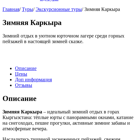
Главная
/
Туры
/
Экскурсионные туры
/
Зимняя Каркыра
Зимняя Каркыра
Зимний отдых в уютном юрточном лагере среди горных
пейзажей в настоящей зимней сказке.
Описание
Цены
Доп информация
Отзывы
Описание
Зимняя Каркыра
– идеальный зимний отдых в горах
Кыргызстана: тёплые юрты с панорамными окнами, катание
на снегоходах, пешие прогулки, активные зимние забавы и
атмосферные вечера.
Насладитесь тишиной заснеженных пейзажей, свежим