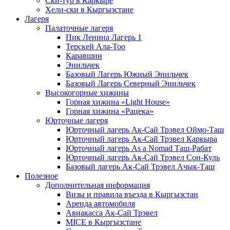
Ски-тур в Каркыре
Хели-ски в Кыргызстане
Лагеря
Палаточные лагеря
Пик Ленина Лагерь 1
Терскей Ала-Тоо
Каравшин
Энильчек
Базовый Лагерь Южный Энильчек
Базовый Лагерь Северный Энильчек
Высокогорные хижины
Горная хижина «Light House»
Горная хижина «Рацека»
Юрточные лагеря
Юрточный лагерь Ак-Сай Трэвел Оймо-Таш
Юрточный лагерь Ак-Сай Трэвел Каркыра
Юрточный лагерь As a Nomad Таш-Рабат
Юрточный лагерь Ак-Сай Трэвел Сон-Куль
Базовый лагерь Ак-Сай Трэвел Ачык-Таш
Полезное
Дополнительная информация
Визы и правила въезда в Кыргызстан
Аренда автомобиля
Авиакасса Ак-Сай Трэвел
MICE в Кыргызстане