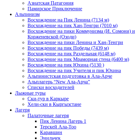
Азиатская Патагония
Памирское Приключение
Альпинизм
Восхождение на Пик Ленина (7134 м)
Восхождение на пик Хан-Тенгри (7010 м)
Восхождение на пики Коммунизма (И. Сомони) и
Корженевской (Озоди)
Восхождение на пики Ленина и Хан-Тенгри
Восхождение на пик Победы (7439 м)
Восхождение на пик Раздельная (6148 м)
Восхождение на пик Мраморная стена (6400 м)
Восхождение на пик Юхина (5130 )
Восхождение на пик Учителя и пик Юхина
Альпинистская подготовка в Ала-Арче
Альплагерь “New Ала-Арча”
Списки восходителей
Лыжные туры
Ски-тур в Каркыре
Хели-ски в Кыргызстане
Лагеря
Палаточные лагеря
Пик Ленина Лагерь 1
Терскей Ала-Тоо
Каравшин
Энильчек