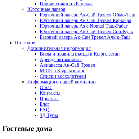
Горная хижина «Рацека»
Юрточные лагеря
Юрточный лагерь Ак-Сай Трэвел Оймо-Таш
Юрточный лагерь Ак-Сай Трэвел Каркыра
Юрточный лагерь As a Nomad Таш-Рабат
Юрточный лагерь Ак-Сай Трэвел Сон-Куль
Базовый лагерь Ак-Сай Трэвел Ачык-Таш
Полезное
Дополнительная информация
Визы и правила въезда в Кыргызстан
Аренда автомобиля
Авиакасса Ак-Сай Трэвел
MICE в Кыргызстане
Списки восходителей
Информация о нашей компании
О нас
Контакты
Проекты
Блог
FAQ
3Д Туры
Гостевые дома