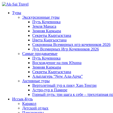
Туры
Экскурсионные туры
Путь Кочевника
Земля Манаса
Зимняя Каркыра
Секреты Кыргызстана
Цвета Кыргызстана
Сокровища Всемирных игр кочевников 2026
Дух Всемирных Игр Кочевников 2026
Самые продаваемые
Путь Кочевника
Восхождение на пик Юхина
Зимняя Каркыра
Секреты Кыргызстана
Альплагерь “New Ала-Арча”
Активные туры
Вертолетный тур к пику Хан-Тенгри
Астро-тур в Памире
Горный путь: три шага к себе – трехэтапная 
Иссык-Куль
Каракол
Детский отдых
Пансионаты