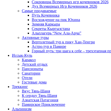
Сокровища Всемирных игр кочевников 2026
Дух Всемирных Игр Кочевников 2026
Самые продаваемые
Путь Кочевника
Восхождение на пик Юхина
Зимняя Каркыра
Секреты Кыргызстана
Альплагерь “New Ала-Арча”
Активные туры
Вертолетный тур к пику Хан-Тенгри
Астро-тур в Памире
Горный путь: три шага к себе – трехэтапная 
Иссык-Куль
Каракол
Детский отдых
Пансионаты
Санатории
Отели
Гостевые дома
Треккинг
Вкус Тянь-Шаня
К сердцу Тянь-Шаня
Азиатская Патагония
Памирское Приключение
Альпинизм