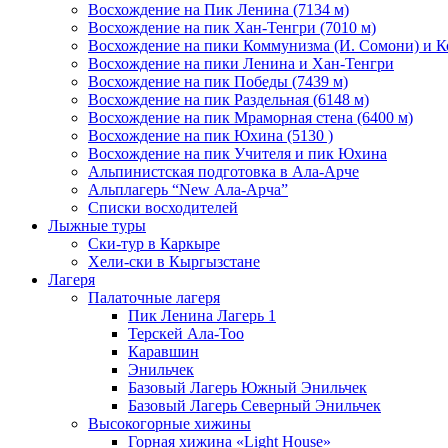
Восхождение на Пик Ленина (7134 м)
Восхождение на пик Хан-Тенгри (7010 м)
Восхождение на пики Коммунизма (И. Сомони) и К
Восхождение на пики Ленина и Хан-Тенгри
Восхождение на пик Победы (7439 м)
Восхождение на пик Раздельная (6148 м)
Восхождение на пик Мраморная стена (6400 м)
Восхождение на пик Юхина (5130 )
Восхождение на пик Учителя и пик Юхина
Альпинистская подготовка в Ала-Арче
Альплагерь “New Ала-Арча”
Списки восходителей
Лыжные туры
Ски-тур в Каркыре
Хели-ски в Кыргызстане
Лагеря
Палаточные лагеря
Пик Ленина Лагерь 1
Терскей Ала-Тоо
Каравшин
Энильчек
Базовый Лагерь Южный Энильчек
Базовый Лагерь Северный Энильчек
Высокогорные хижины
Горная хижина «Light House»