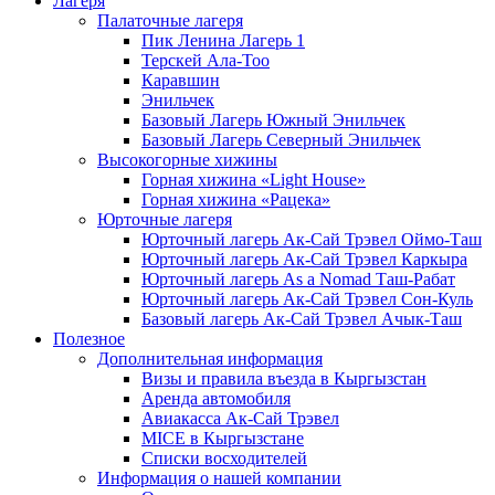
Лагеря
Палаточные лагеря
Пик Ленина Лагерь 1
Терскей Ала-Тоо
Каравшин
Энильчек
Базовый Лагерь Южный Энильчек
Базовый Лагерь Северный Энильчек
Высокогорные хижины
Горная хижина «Light House»
Горная хижина «Рацека»
Юрточные лагеря
Юрточный лагерь Ак-Сай Трэвел Оймо-Таш
Юрточный лагерь Ак-Сай Трэвел Каркыра
Юрточный лагерь As a Nomad Таш-Рабат
Юрточный лагерь Ак-Сай Трэвел Сон-Куль
Базовый лагерь Ак-Сай Трэвел Ачык-Таш
Полезное
Дополнительная информация
Визы и правила въезда в Кыргызстан
Аренда автомобиля
Авиакасса Ак-Сай Трэвел
MICE в Кыргызстане
Списки восходителей
Информация о нашей компании