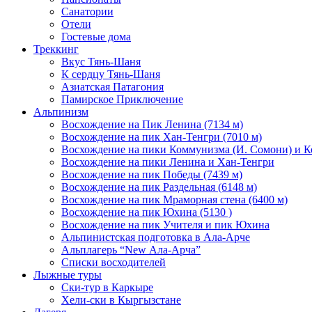
Санатории
Отели
Гостевые дома
Треккинг
Вкус Тянь-Шаня
К сердцу Тянь-Шаня
Азиатская Патагония
Памирское Приключение
Альпинизм
Восхождение на Пик Ленина (7134 м)
Восхождение на пик Хан-Тенгри (7010 м)
Восхождение на пики Коммунизма (И. Сомони) и К
Восхождение на пики Ленина и Хан-Тенгри
Восхождение на пик Победы (7439 м)
Восхождение на пик Раздельная (6148 м)
Восхождение на пик Мраморная стена (6400 м)
Восхождение на пик Юхина (5130 )
Восхождение на пик Учителя и пик Юхина
Альпинистская подготовка в Ала-Арче
Альплагерь “New Ала-Арча”
Списки восходителей
Лыжные туры
Ски-тур в Каркыре
Хели-ски в Кыргызстане