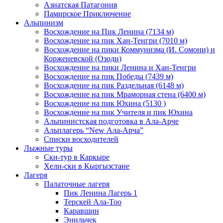
Азиатская Патагония
Памирское Приключение
Альпинизм
Восхождение на Пик Ленина (7134 м)
Восхождение на пик Хан-Тенгри (7010 м)
Восхождение на пики Коммунизма (И. Сомони) и
Корженевской (Озоди)
Восхождение на пики Ленина и Хан-Тенгри
Восхождение на пик Победы (7439 м)
Восхождение на пик Раздельная (6148 м)
Восхождение на пик Мраморная стена (6400 м)
Восхождение на пик Юхина (5130 )
Восхождение на пик Учителя и пик Юхина
Альпинистская подготовка в Ала-Арче
Альплагерь “New Ала-Арча”
Списки восходителей
Лыжные туры
Ски-тур в Каркыре
Хели-ски в Кыргызстане
Лагеря
Палаточные лагеря
Пик Ленина Лагерь 1
Терскей Ала-Тоо
Каравшин
Энильчек