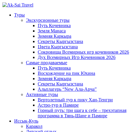
Туры
Экскурсионные туры
Путь Кочевника
Земля Манаса
Зимняя Каркыра
Секреты Кыргызстана
Цвета Кыргызстана
Сокровища Всемирных игр кочевников 2026
Дух Всемирных Игр Кочевников 2026
Самые продаваемые
Путь Кочевника
Восхождение на пик Юхина
Зимняя Каркыра
Секреты Кыргызстана
Альплагерь “New Ала-Арча”
Активные туры
Вертолетный тур к пику Хан-Тенгри
Астро-тур в Памире
Горный путь: три шага к себе – трехэтапная
программа в Тянь-Шане и Памире
Иссык-Куль
Каракол
Детский отдых