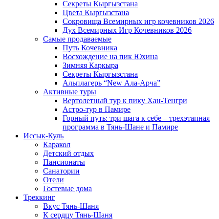
Секреты Кыргызстана
Цвета Кыргызстана
Сокровища Всемирных игр кочевников 2026
Дух Всемирных Игр Кочевников 2026
Самые продаваемые
Путь Кочевника
Восхождение на пик Юхина
Зимняя Каркыра
Секреты Кыргызстана
Альплагерь “New Ала-Арча”
Активные туры
Вертолетный тур к пику Хан-Тенгри
Астро-тур в Памире
Горный путь: три шага к себе – трехэтапная
программа в Тянь-Шане и Памире
Иссык-Куль
Каракол
Детский отдых
Пансионаты
Санатории
Отели
Гостевые дома
Треккинг
Вкус Тянь-Шаня
К сердцу Тянь-Шаня