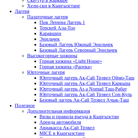
Ски-тур в Каркыре
Хели-ски в Кыргызстане
Лагеря
Палаточные лагеря
Пик Ленина Лагерь 1
Терскей Ала-Тоо
Каравшин
Энильчек
Базовый Лагерь Южный Энильчек
Базовый Лагерь Северный Энильчек
Высокогорные хижины
Горная хижина «Light House»
Горная хижина «Рацека»
Юрточные лагеря
Юрточный лагерь Ак-Сай Трэвел Оймо-Таш
Юрточный лагерь Ак-Сай Трэвел Каркыра
Юрточный лагерь As a Nomad Таш-Рабат
Юрточный лагерь Ак-Сай Трэвел Сон-Куль
Базовый лагерь Ак-Сай Трэвел Ачык-Таш
Полезное
Дополнительная информация
Визы и правила въезда в Кыргызстан
Аренда автомобиля
Авиакасса Ак-Сай Трэвел
MICE в Кыргызстане