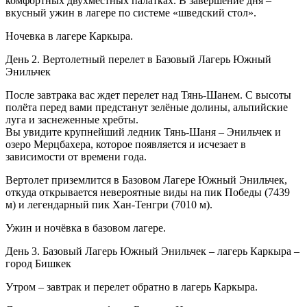
комфортных двухместных палатках. В завершение дня –
вкусный ужин в лагере по системе «шведский стол».
Ночевка в лагере Каркыра.
День 2. Вертолетный перелет в Базовый Лагерь Южный
Энильчек
После завтрака вас ждет перелет над Тянь-Шанем. С высоты
полёта перед вами предстанут зелёные долины, альпийские
луга и заснеженные хребты.
Вы увидите крупнейший ледник Тянь-Шаня – Энильчек и
озеро Мерцбахера, которое появляется и исчезает в
зависимости от времени года.
Вертолет приземлится в Базовом Лагере Южный Энильчек,
откуда открывается невероятные виды на пик Победы (7439
м) и легендарный пик Хан-Тенгри (7010 м).
Ужин и ночёвка в базовом лагере.
День 3. Базовый Лагерь Южный Энильчек – лагерь Каркыра –
город Бишкек
Утром – завтрак и перелет обратно в лагерь Каркыра.