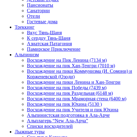
Пансионаты
Санатории
Отели
Гостевые дома
Треккинг
Вкус Тянь-Шаня
К сердцу Тянь-Шаня
Азиатская Патагония
Памирское Приключение
Альпинизм
Восхождение на Пик Ленина (7134 м)
Восхождение на пик Хан-Тенгри (7010 м)
Восхождение на пики Коммунизма (И. Сомони) и
Корженевской (Озоди)
Восхождение на пики Ленина и Хан-Тенгри
Восхождение на пик Победы (7439 м)
Восхождение на пик Раздельная (6148 м)
Восхождение на пик Мраморная стена (6400 м)
Восхождение на пик Юхина (5130 )
Восхождение на пик Учителя и пик Юхина
Альпинистская подготовка в Ала-Арче
Альплагерь “New Ала-Арча”
Списки восходителей
Лыжные туры