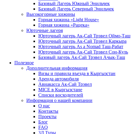
Базовый Лагерь Южный Энильчек
Базовый Лагерь Северный Энильчек
Высокогорные хижины
Горная хижина «Light House»
Горная хижина «Рацека»
Юрточные лагеря
Юрточный лагерь Ак-Сай Трэвел Оймо-Таш
Юрточный лагерь Ак-Сай Трэвел Каркыра
Юрточный лагерь As a Nomad Таш-Рабат
Юрточный лагерь Ак-Сай Трэвел Сон-Куль
Базовый лагерь Ак-Сай Трэвел Ачык-Таш
Полезное
Дополнительная информация
Визы и правила въезда в Кыргызстан
Аренда автомобиля
Авиакасса Ак-Сай Трэвел
MICE в Кыргызстане
Списки восходителей
Информация о нашей компании
О нас
Контакты
Проекты
Блог
FAQ
3Д Туры